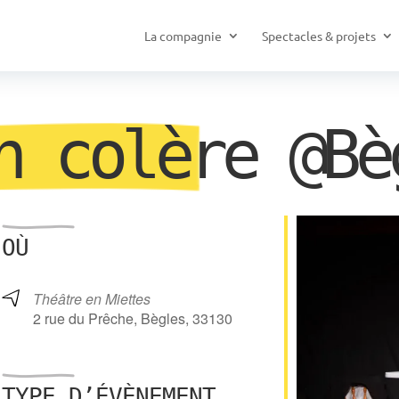
La compagnie
Spectacles & projets
n colère @Bè
évènement
OÙ
Théâtre en Miettes
2 rue du Prêche, Bègles, 33130
TYPE D’ÉVÈNEMENT