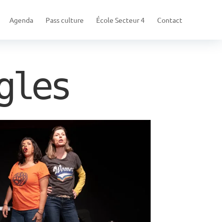
Agenda
Pass culture
École Secteur 4
Contact
gles