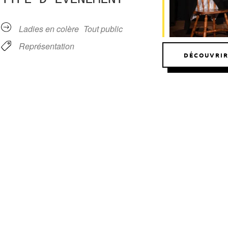
r Google
iCalendar
Office 365
Ladies en colère
Tout public
Représentation
DÉCOUVRIR